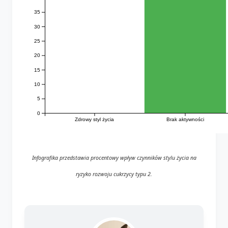
35
30
25
20
15
10
5
0
Zdrowy styl życia
Brak aktywności
Infografika przedstawia procentowy wpływ czynników stylu życia na
ryzyko rozwoju cukrzycy typu 2.