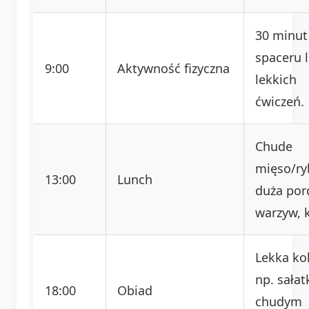
30 minut
spaceru 
9:00
Aktywność fizyczna
lekkich
ćwiczeń.
Chude
mięso/ry
13:00
Lunch
duża por
warzyw, 
Lekka kol
np. sałat
18:00
Obiad
chudym