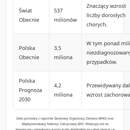
Znaczący wzrost
Świat
537
liczby dorosłych
Obecnie
milionów
chorych.
W tym ponad mil
Polska
3,5
niezdiagnozowan
Obecnie
miliona
przypadków.
Polska
4,2
Przewidywany dal
Prognoza
miliona
wzrost zachorowa
2030
Dane pochodzą z raportów Światowej Organizacji Zdrowia (WHO) oraz
Międzynarodowej Federacji Cukrzycowej (IDF). Wskazują one na
dynamiczny i niepokojący wzrost liczby diabetyków na całym świecie i w