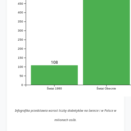
450
400
350
300
250
200
150
108
100
50
0
Świat 1980
Świat Obecnie
Infografika przedstawia wzrost liczby diabetyków na świecie i w Polsce w
milionach osób.