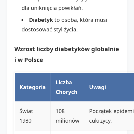
dla uniknięcia powikłań.
Diabetyk
to osoba, która musi
dostosować styl życia.
Wzrost liczby diabetyków globalnie
i w Polsce
Liczba
Kategoria
Uwagi
Chorych
Świat
108
Początek epidemi
1980
milionów
cukrzycy.