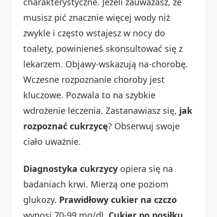
charakterystyczne. Jeżeli zauważasz, że
musisz pić znacznie więcej wody niż
zwykle i często wstajesz w nocy do
toalety, powinieneś skonsultować się z
lekarzem. Objawy-wskazują na-chorobę.
Wczesne rozpoznanie choroby jest
kluczowe. Pozwala to na szybkie
wdrożenie leczenia. Zastanawiasz się,
jak
rozpoznać cukrzycę
? Obserwuj swoje
ciało uważnie.
Diagnostyka cukrzycy
opiera się na
badaniach krwi. Mierzą one poziom
glukozy.
Prawidłowy cukier na czczo
wynosi 70-99 mg/dl.
Cukier po posiłku