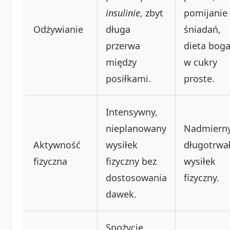
insulinie
, zbyt
pomijanie
Odżywianie
długa
śniadań,
przerwa
dieta boga
między
w cukry
posiłkami.
proste.
Intensywny,
nieplanowany
Nadmierny
Aktywność
wysiłek
długotrwa
fizyczna
fizyczny bez
wysiłek
dostosowania
fizyczny.
dawek.
Spożycie