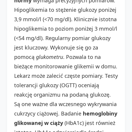
normy
wymaga precyzyjnych pomiarów.
Hipoglikemia to stężenie glukozy poniżej
3,9 mmol/l (<70 mg/dl). Klinicznie istotna
hipoglikemia to poziom poniżej 3 mmol/l
(<54 mg/dl). Regularny pomiar glukozy
jest kluczowy. Wykonuje się go za
pomocą
glukometru
. Pozwala to na
bieżące monitorowanie glikemii w domu.
Lekarz może zalecić częste pomiary. Testy
tolerancji glukozy (OGTT) oceniają
reakcję organizmu na podaną glukozę.
Są one ważne dla wczesnego wykrywania
cukrzycy ciążowej. Badanie
hemoglobiny
glikowanej w ciąży
(HbA1c) jest również