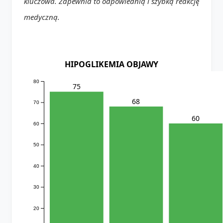
kluczowa. Zapewnia to odpowiednią i szybką reakcję
medyczną.
HIPOGLIKEMIA OBJAWY
80
75
68
70
60
60
50
40
30
20