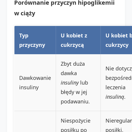
Porównanie przyczyn hipoglikemii
w ciąży
Typ
U kobiet z
U kobiet 
przyczyny
cukrzycą
cukrzycy
Zbyt duża
Nie dotycz
dawka
Dawkowanie
bezpośred
insuliny
lub
insuliny
leczenia
błędy w jej
insuliną
.
podawaniu.
Niespożycie
Nieregula
posiłku po
posiłki,