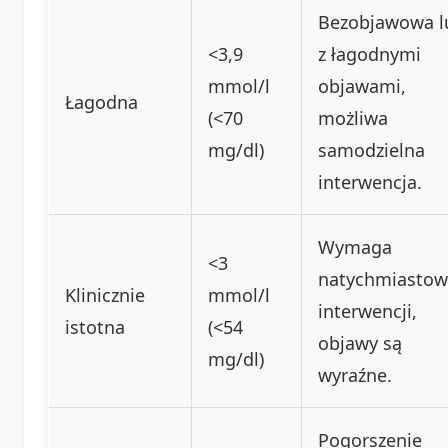
Bezobjawowa l
<3,9
z łagodnymi
mmol/l
objawami,
Łagodna
(<70
możliwa
mg/dl)
samodzielna
interwencja.
Wymaga
<3
natychmiastow
Klinicznie
mmol/l
interwencji,
istotna
(<54
objawy są
mg/dl)
wyraźne.
Pogorszenie