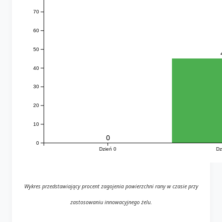
70
60
50
40
30
20
10
0
0
Dzień 0
Dz
Wykres przedstawiający procent zagojenia powierzchni rany w czasie przy
zastosowaniu innowacyjnego żelu.