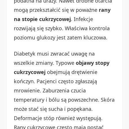
podatna na urazy. Nawet drobne otarcia
mogą przekształcić się w poważne
rany
na stopie cukrzycowej
. Infekcje
rozwijają się szybko. Właściwa kontrola
poziomu glukozy jest zatem kluczowa.
Diabetyk musi zwracać uwagę na
wszelkie zmiany. Typowe
objawy stopy
cukrzycowej
obejmują drętwienie
kończyn. Pacjenci często zgłaszają
mrowienie. Zaburzenia czucia
temperatury i bólu są powszechne. Skóra
może stać się sucha i popękana.
Deformacje stóp również występują.
Rany cukrzycowe często mają postać