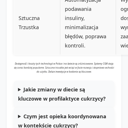
podawania
og
Sztuczna
insuliny,
do
Trzustka
minimalizacja
wy
błędów, poprawa
za
kontroli.
wi
Dostępność i koszty tych technologii w Polsce i na świecie są zróżnicowane. Systemy CGM stają
się coraz bardziej popularne. Sztuczna trzustka jest wciąż w fazie rozwoju i stopniowo wchodzi
do użytku. Dalsze inwestycje w badania są kluczowe.
Jakie zmiany w diecie są
kluczowe w profilaktyce cukrzycy?
Czym jest opieka koordynowana
w kontekście cukrzycy?