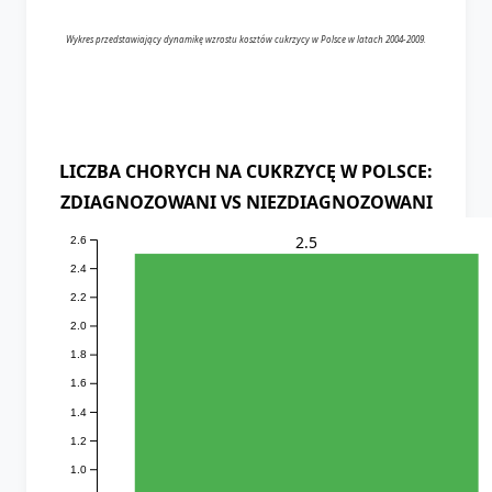
Wykres przedstawiający dynamikę wzrostu kosztów cukrzycy w Polsce w latach 2004-2009.
LICZBA CHORYCH NA CUKRZYCĘ W POLSCE:
ZDIAGNOZOWANI VS NIEZDIAGNOZOWANI
2.5
2.6
2.4
2.2
2.0
1.8
1.6
1.4
1.2
1.0