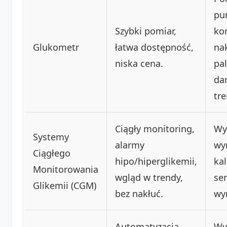
pu
Szybki pomiar,
ko
Glukometr
łatwa dostępność,
na
niska cena.
pal
da
tr
Ciągły monitoring,
Wy
Systemy
alarmy
wy
Ciągłego
hipo/hiperglikemii,
kal
Monitorowania
wgląd w trendy,
se
Glikemii (CGM)
bez nakłuć.
wy
Automatyzacja
Wy