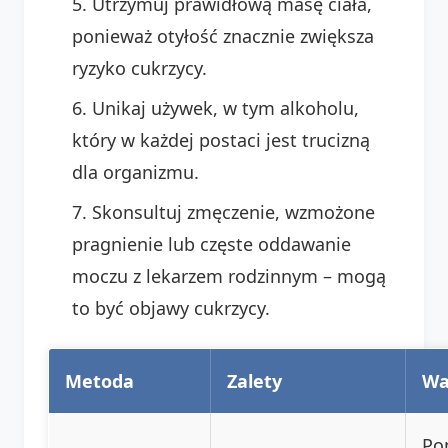
Utrzymuj prawidłową masę ciała,
ponieważ otyłość znacznie zwiększa
ryzyko cukrzycy.
Unikaj używek, w tym alkoholu,
który w każdej postaci jest trucizną
dla organizmu.
Skonsultuj zmęczenie, wzmożone
pragnienie lub częste oddawanie
moczu z lekarzem rodzinnym – mogą
to być objawy cukrzycy.
Metoda
Zalety
Wa
Po