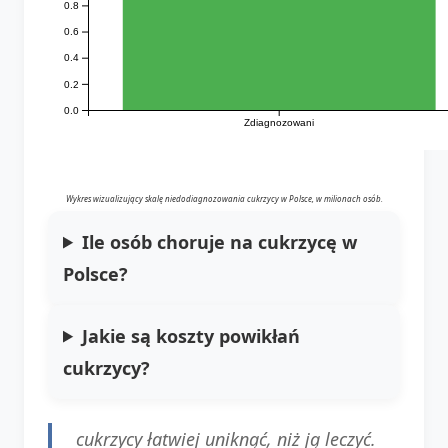
0.8
0.6
0.4
0.2
0.0
Zdiagnozowani
Wykres wizualizujący skalę niedodiagnozowania cukrzycy w Polsce, w milionach osób.
Ile osób choruje na cukrzycę w
Polsce?
Jakie są koszty powikłań
cukrzycy?
cukrzycy łatwiej uniknąć, niż ją leczyć.