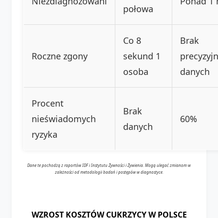
Niezdiagnozowani
Ponad 1 
połowa
Co 8
Brak
Roczne zgony
sekund 1
precyzyj
osoba
danych
Procent
Brak
nieświadomych
60%
danych
ryzyka
Dane te pochodzą z raportów IDF i Instytutu Żywności i Żywienia. Mogą ulegać zmianom w
zależności od metodologii badań i postępów w diagnostyce.
WZROST KOSZTÓW CUKRZYCY W POLSCE