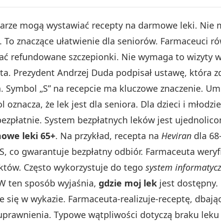
karze mogą wystawiać recepty na darmowe leki. Nie 
. To znaczące ułatwienie dla seniorów. Farmaceuci r
ać refundowane szczepionki. Nie wymaga to wizyty w
ta. Prezydent Andrzej Duda podpisał ustawę, która z
 Symbol „S” na recepcie ma kluczowe znaczenie. Umi
znacza, że lek jest dla seniora. Dla dzieci i młodzi
bezpłatnie. System bezpłatnych leków jest ujednolic
owe leki 65+
. Na przykład, recepta na
Heviran
dla 68
S, co gwarantuje bezpłatny odbiór. Farmaceuta weryf
uktów. Często wykorzystuje do tego
system informatycz
 W ten sposób wyjaśnia,
gdzie moj lek
jest dostępny.
ące się w wykazie. Farmaceuta-realizuje-receptę, dbaj
rawnienia. Typowe wątpliwości dotyczą braku leku w