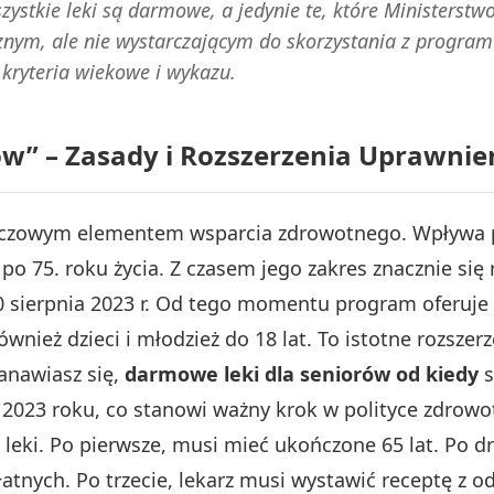
tkie leki są darmowe, a jedynie te, które Ministerstwo 
nym, ale nie wystarczającym do skorzystania z programu
 kryteria wiekowe i wykazu.
ów” – Zasady i Rozszerzenia Uprawnie
luczowym elementem wsparcia zdrowotnego. Wpływa po
 75. roku życia. Z czasem jego zakres znacznie się r
 30 sierpnia 2023 r. Od tego momentu program oferuje
ównież dzieci i młodzież do 18 lat. To istotne rozsze
tanawiasz się,
darmowe leki dla seniorów od kiedy
s
2023 roku, co stanowi ważny krok w polityce zdrowo
e leki. Po pierwsze, musi mieć ukończone 65 lat. Po 
atnych. Po trzecie, lekarz musi wystawić receptę z