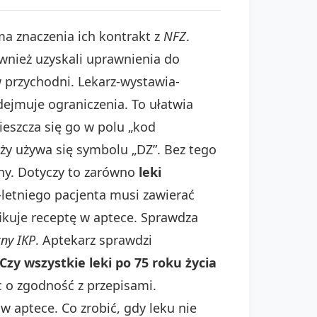
ma znaczenia ich kontrakt z
NFZ
.
ównież uzyskali uprawnienia do
 przychodni. Lekarz-wystawia-
dejmuje ograniczenia. To ułatwia
eszcza się go w polu „kod
eży używa się symbolu „DZ”. Bez tego
ony. Dotyczy to zarówno
leki
-letniego pacjenta musi zawierać
ikuje receptę w aptece. Sprawdza
ny IKP
. Aptekarz sprawdzi
Czy wszystkie leki po 75 roku życia
ąc o zgodność z przepisami.
 aptece. Co zrobić, gdy leku nie