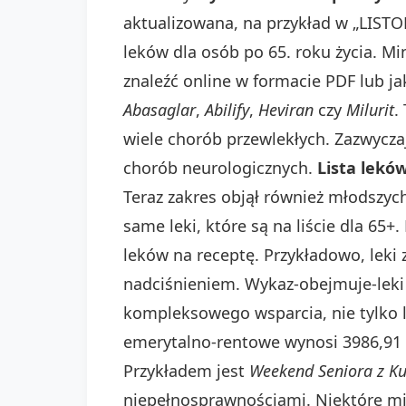
aktualizowana, na przykład w „LISTOP
leków dla osób po 65. roku życia. M
znaleźć online w formacie PDF lub ja
Abasaglar
,
Abilify
,
Heviran
czy
Milurit
.
wiele chorób przewlekłych. Zazwyczaj
chorób neurologicznych.
Lista lekó
Teraz zakres objął również młodszyc
same leki, które są na liście dla 65+
leków na receptę. Przykładowo, leki
nadciśnieniem. Wykaz-obejmuje-leki 
kompleksowego wsparcia, nie tylko l
emerytalno-rentowe wynosi 3986,91 
Przykładem jest
Weekend Seniora z Ku
niepełnosprawnościami. Niektóre mi