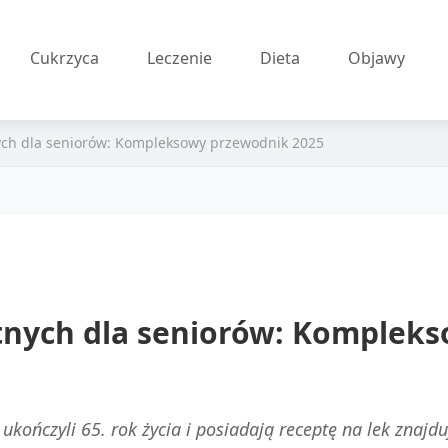
Cukrzyca
Leczenie
Dieta
Objawy
ych dla seniorów: Kompleksowy przewodnik 2025
tnych dla seniorów: Komplek
kończyli 65. rok życia i posiadają receptę na lek znajd