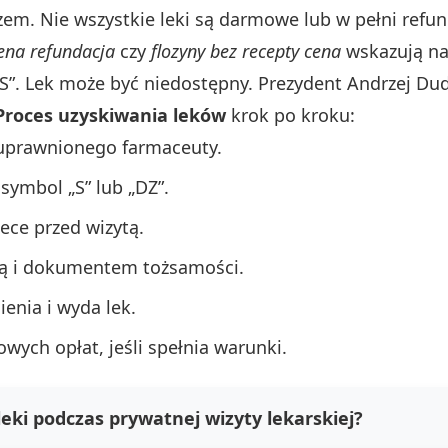
zem. Nie wszystkie leki są darmowe lub w pełni ref
cena refundacja
czy
flozyny bez recepty cena
wskazują na
ie „S”. Lek może być niedostępny. Prezydent Andrzej 
Proces uzyskiwania leków
krok po kroku:
 uprawnionego farmaceuty.
 symbol „S” lub „DZ”.
ece przed wizytą.
tą i dokumentem tożsamości.
enia i wyda lek.
wych opłat, jeśli spełnia warunki.
eki podczas prywatnej wizyty lekarskiej?