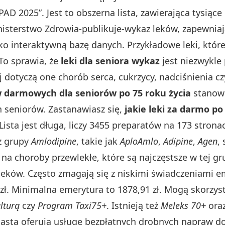
AD 2025”. Jest to obszerna lista, zawierająca tysiąc
inisterstwo Zdrowia-publikuje-wykaz leków, zapewni
ko interaktywną bazę danych. Przykładowe leki, które 
 To sprawia, że
leki dla seniora wykaz
jest niezwykle
 dotyczą one chorób serca, cukrzycy, nadciśnienia cz
w darmowych dla seniorów po 75 roku życia
stanowi
h seniorów. Zastanawiasz się,
jakie leki za darmo po
. Lista jest długa, liczy 3455 preparatów na 173 stro
 z grupy
Amlodipine
, takie jak
AploAmlo
,
Adipine
,
Agen
,
na choroby przewlekłe, które są najczęstsze w tej gr
eków. Często zmagają się z niskimi świadczeniami e
zł. Minimalna emerytura to 1878,91 zł. Mogą skorzys
lturą
czy
Program Taxi75+
. Istnieją też
Meleks 70+
oraz
asta oferują usługę bezpłatnych drobnych napraw do