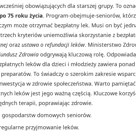
cześniej obowiązujących dla starszej grupy. To ozna
po 75 roku życia
. Program-obejmuje-seniorów, którz
iczym może otrzymać bezpłatny lek. Musi on być jedna
 trzech kryteriów uniemożliwia skorzystanie z bezpła
nej
oraz
ustawa o refundacji leków
. Ministerstwo Zdr
undusz Zdrowia
odgrywają kluczową rolę. Odpowiadaj
łatnych leków dla dzieci i młodzieży zawiera ponad 
preparatów. To świadczy o szerokim zakresie wsparci
o inwestycja w zdrowie społeczeństwa. Warto pamiętać
tnych leków jest jego ważną częścią. Kluczowe korzyś
dnych terapii, poprawiając zdrowie.
la gospodarstw domowych seniorów.
 regularne przyjmowanie leków.