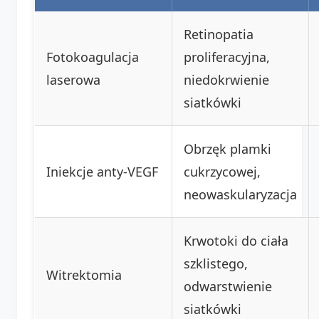
Retinopatia
Fotokoagulacja
proliferacyjna,
laserowa
niedokrwienie
siatkówki
Obrzęk plamki
Iniekcje anty-VEGF
cukrzycowej,
neowaskularyzacja
Krwotoki do ciała
szklistego,
Witrektomia
odwarstwienie
siatkówki