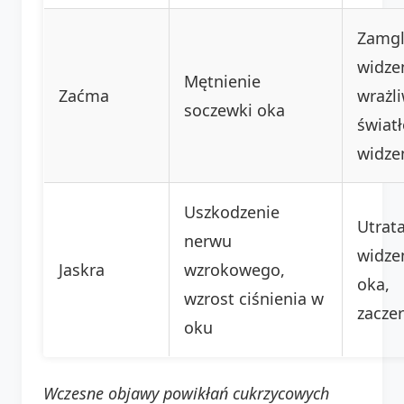
Zamg
widze
Mętnienie
Zaćma
wrażl
soczewki oka
światł
widze
Uszkodzenie
Utrat
nerwu
widzen
Jaskra
wzrokowego,
oka,
wzrost ciśnienia w
zacze
oku
Wczesne objawy powikłań cukrzycowych