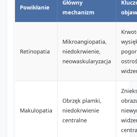
Główny
Kluc
Powikłanie
mechanizm
obja
Krwot
Mikroangiopatia,
wysięk
Retinopatia
niedokrwienie,
pogor
neowaskularyzacja
ostroś
widze
Znieks
Obrzęk plamki,
obraz
Makulopatia
niedokrwienie
niewy
centralne
widze
centr