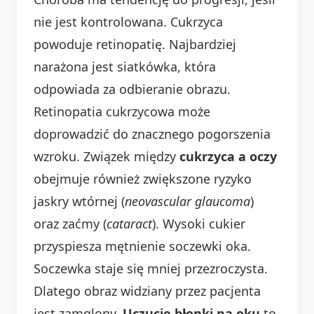
nie jest kontrolowana. Cukrzyca
powoduje retinopatię. Najbardziej
narażona jest siatkówka, która
odpowiada za odbieranie obrazu.
Retinopatia cukrzycowa może
doprowadzić do znacznego pogorszenia
wzroku. Związek między
cukrzyca a oczy
obejmuje również zwiększone ryzyko
jaskry wtórnej (
neovascular glaucoma
)
oraz zaćmy (
cataract
). Wysoki cukier
przyspiesza mętnienie soczewki oka.
Soczewka staje się mniej przezroczysta.
Dlatego obraz widziany przez pacjenta
jest zamglony.
Uczucie błonki na oku
to