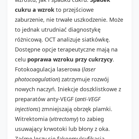
cukru a wzrok
to przejściowe
zaburzenie, nie trwałe uszkodzenie. Może
to jednak utrudniać diagnostykę
różnicową. OCT analizuje siatkówkę.
Dostępne opcje terapeutyczne mają na
celu
poprawa wzroku przy cukrzycy
.
Fotokoagulacja laserowa (
laser
photocoagulation
) zatrzymuje rozwój
nowych naczyń. Iniekcje doszklistkowe z
preparatów anty-VEGF (
anti-VEGF
injections
) zmniejszają obrzęk plamki.
Witrektomia (
vitrectomy
) to zabieg
usuwający krwotoki lub błony z oka.
Zaćmę leczy się fakoemulsyfikacją