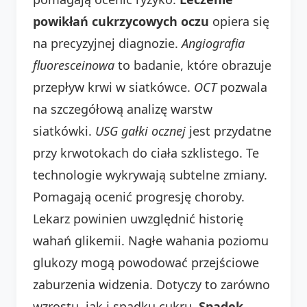
powikłań cukrzycowych oczu
opiera się
na precyzyjnej diagnozie.
Angiografia
fluoresceinowa
to badanie, które obrazuje
przepływ krwi w siatkówce.
OCT
pozwala
na szczegółową analizę warstw
siatkówki.
USG gałki ocznej
jest przydatne
przy krwotokach do ciała szklistego. Te
technologie wykrywają subtelne zmiany.
Pomagają ocenić progresję choroby.
Lekarz powinien uwzględnić historię
wahań glikemii. Nagłe wahania poziomu
glukozy mogą powodować przejściowe
zaburzenia widzenia. Dotyczy to zarówno
wzrostu, jak i spadku cukru.
Spadek