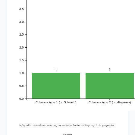
3.5
3.0
2.5
2.0
1.5
1
1
1.0
0.5
0.0
Cukrzyca typu 1 (po 5 latach)
Cukrzyca typu 2 (od diagnozy)
Infografika przedstawia zalecaną częstotliwość badań okulistycznych dla pacjentów z
cukrzycą.