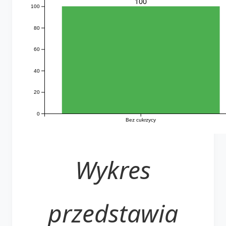
100
100
80
60
40
20
0
Bez cukrzycy
Wykres
przedstawia