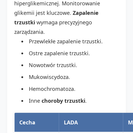
hiperglikemicznej. Monitorowanie
glikemii jest kluczowe.
Zapalenie
trzustki
wymaga precyzyjnego
zarządzania.
Przewlekłe zapalenie trzustki.
Ostre zapalenie trzustki.
Nowotwór trzustki.
Mukowiscydoza.
Hemochromatoza.
Inne
choroby trzustki
.
Cecha
LADA
M