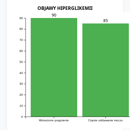
OBJAWY HIPERGLIKEMII
90
90
85
80
70
60
50
40
30
20
10
0
Wzmożone pragnienie
Częste oddawanie moczu