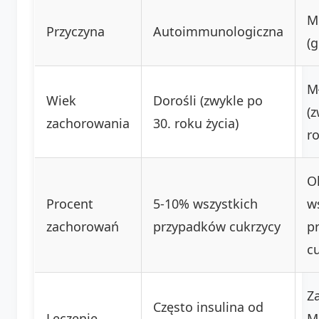
M
Przyczyna
Autoimmunologiczna
(
M
Wiek
Dorośli (zwykle po
(z
zachorowania
30. roku życia)
r
O
Procent
5-10% wszystkich
w
zachorowań
przypadków cukrzycy
p
c
Z
Często insulina od
Leczenie
M