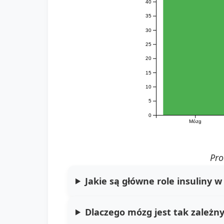
40
35
30
25
20
15
10
5
0
Mózg
Pro
Jakie są główne role insuliny 
Dlaczego mózg jest tak zależny