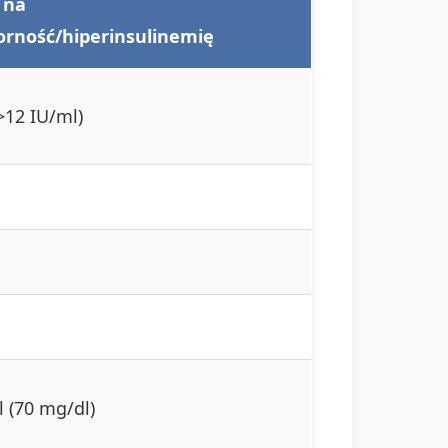
 na
orność/hiperinsulinemię
>12 IU/ml)
 (70 mg/dl)