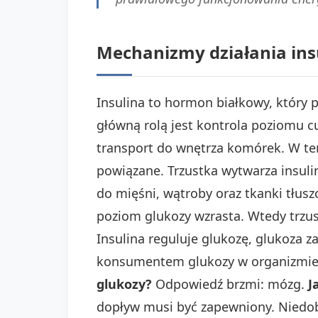
Mechanizmy działania insu
Insulina to hormon białkowy, który 
główną rolą jest kontrola poziomu cu
transport do wnętrza komórek. W t
powiązane. Trzustka wytwarza insulin
do mięśni, wątroby oraz tkanki tłus
poziom glukozy wzrasta. Wtedy trzus
Insulina reguluje glukozę, glukoza
konsumentem glukozy w organizmie. 
glukozy?
Odpowiedź brzmi: mózg.
J
dopływ musi być zapewniony. Niedob