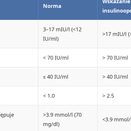
Wskazanie
Norma
insulinoop
3–17 mIU/l (<12
>17 mIU/l (
IU/ml)
< 70 IU/ml
> 70 IU/ml
≤ 40 IU/ml
> 40 IU/ml
< 1.0
> 2.5
tępuje
>3.9 mmol/l (70
<3.9 mmol/l
mg/dl)