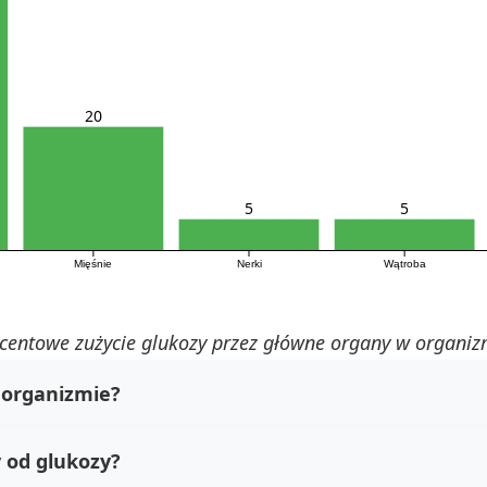
20
5
5
Mięśnie
Nerki
Wątroba
centowe zużycie glukozy przez główne organy w organiz
w organizmie?
 od glukozy?