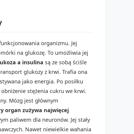
y
 funkcjonowania organizmu. Jej
omórki na glukozę. To umożliwia jej
lukoza a insulina
są ze sobą ściśle
ransport glukozy z krwi. Trafia ona
stywana jako energia. Po posiłku
obniżenie stężenia cukru we krwi.
zny. Mózg jest głównym
ry organ zużywa najwięcej
m paliwem dla neuronów. Jej stały
nawczych. Nawet niewielkie wahania