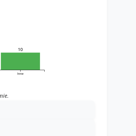
10
Inne
mie.