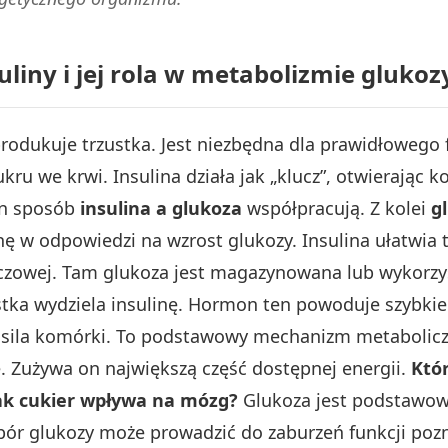
liny i jej rola w metabolizmie glukoz
produkuje trzustka. Jest niezbędna dla prawidłowego
kru we krwi. Insulina działa jak „klucz”, otwierając k
en sposób
insulina a glukoza
współpracują. Z kolei
g
ę w odpowiedzi na wzrost glukozy. Insulina ułatwia t
zczowej. Tam glukoza jest magazynowana lub wykorzy
tka wydziela insulinę. Hormon ten powoduje szybkie 
 zasila komórki. To podstawowy mechanizm metabolic
Zużywa on największą część dostępnej energii.
Któ
ak cukier wpływa na mózg?
Glukoza jest podstawowy
ór glukozy może prowadzić do zaburzeń funkcji poz