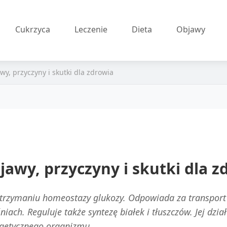
Cukrzyca
Leczenie
Dieta
Objawy
wy, przyczyny i skutki dla zdrowia
jawy, przyczyny i skutki dla z
utrzymaniu homeostazy glukozy. Odpowiada za transport
iach. Reguluje także syntezę białek i tłuszczów. Jej dzi
getycznego organizmu.