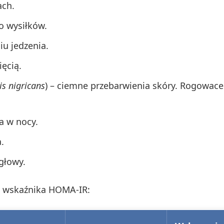
ach.
o wysiłków.
iu jedzenia.
ęcią.
is nigricans
) – ciemne przebarwienia skóry. Rogowac
a w nocy.
.
 głowy.
i wskaźnika HOMA-IR: