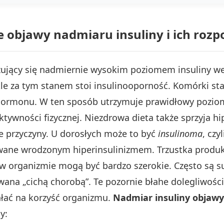
e objawy nadmiaru insuliny i ich roz
zujący się nadmiernie wysokim poziomem insuliny we
le za tym stanem stoi insulinooporność. Komórki staj
hormonu. W ten sposób utrzymuje prawidłowy poziom
aktywności fizycznej. Niezdrowa dieta także sprzyja h
ze przyczyny. U dorosłych może to być
insulinoma
, czy
wane wrodzonym hiperinsulinizmem. Trzustka produk
 w organizmie mogą być bardzo szerokie. Często są s
ana „cichą chorobą”. Te pozornie błahe dolegliwośc
iałać na korzyść organizmu.
Nadmiar insuliny objawy
y: