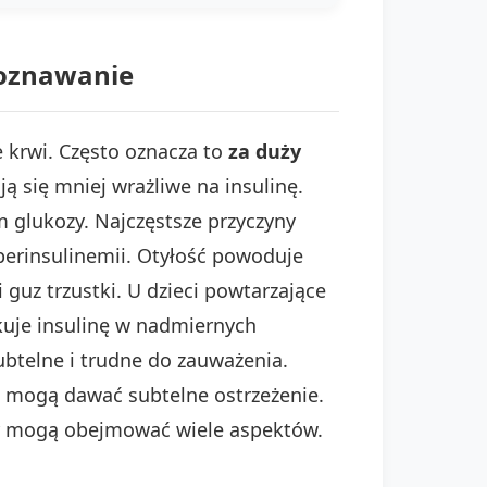
poznawanie
 krwi. Często oznacza to
za duży
ą się mniej wrażliwe na insulinę.
 glukozy. Najczęstsze przyczyny
iperinsulinemii. Otyłość powoduje
li guz trzustki. U dzieci powtarzające
uje insulinę w nadmiernych
ubtelne i trudne do zauważenia.
i mogą dawać subtelne ostrzeżenie.
mogą obejmować wiele aspektów.