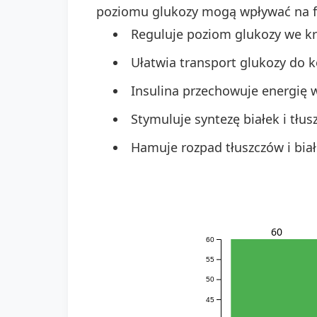
poziomu glukozy mogą wpływać na fu
Reguluje poziom glukozy we kr
Ułatwia transport glukozy do 
Insulina przechowuje energię 
Stymuluje syntezę białek i tłus
Hamuje rozpad tłuszczów i biał
60
60
55
50
45