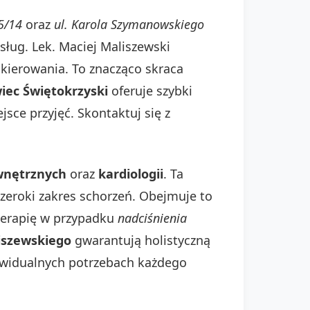
5/14
oraz
ul. Karola Szymanowskiego
sług. Lek. Maciej Maliszewski
skierowania. To znacząco skraca
iec Świętokrzyski
oferuje szybki
sce przyjęć. Skontaktuj się z
wnętrznych
oraz
kardiologii
. Ta
szeroki zakres schorzeń. Obejmuje to
 terapię w przypadku
nadciśnienia
liszewskiego
gwarantują holistyczną
dywidualnych potrzebach każdego