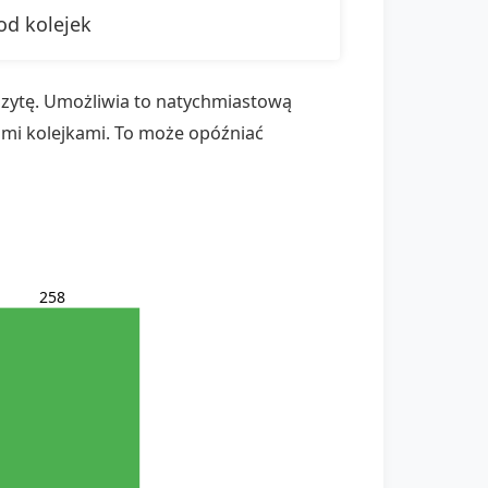
od kolejek
izytę. Umożliwia to natychmiastową
gimi kolejkami. To może opóźniać
258