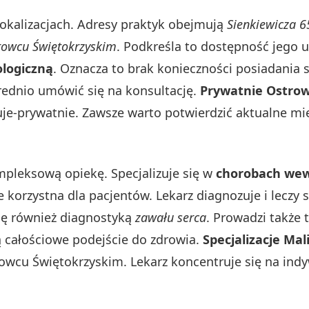
okalizacjach. Adresy praktyk obejmują
Sienkiewicza 6
rowcu Świętokrzyskim
. Podkreśla to dostępność jego u
ologiczną
. Oznacza to brak konieczności posiadania 
rednio umówić się na konsultację.
Prywatnie Ostrow
je-prywatnie. Zawsze warto potwierdzić aktualne miej
mpleksową opiekę. Specjalizuje się w
chorobach we
e korzystna dla pacjentów. Lekarz diagnozuje i leczy 
się również diagnostyką
zawału serca
. Prowadzi także
ą całościowe podejście do zdrowia.
Specjalizacje Ma
rowcu Świętokrzyskim. Lekarz koncentruje się na in