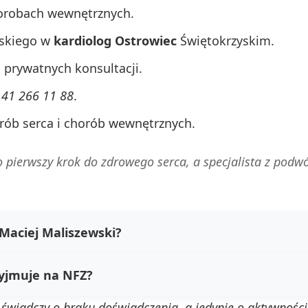
chorobach wewnętrznych.
wskiego w
kardiolog Ostrowiec
Świętokrzyskim.
prywatnych konsultacji.
o
41 266 11 88
.
orób serca i chorób wewnętrznych.
pierwszy krok do zdrowego serca, a specjalista z podwó
. Maciej Maliszewski?
zyjmuje na NFZ?
e świadczy o braku doświadczenia, a jedynie o aktywnośc