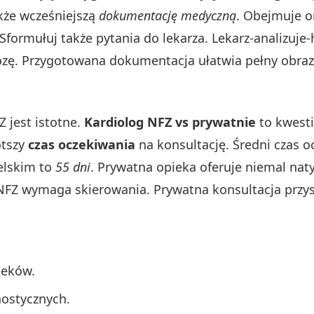
akże wcześniejszą
dokumentację medyczną
. Obejmuje on
Sformułuj także pytania do lekarza. Lekarz-analizuje-
nozę. Przygotowana dokumentacja ułatwia pełny obraz
 jest istotne.
Kardiolog NFZ vs prywatnie
to kwesti
ótszy
czas oczekiwania
na konsultację. Średni czas 
elskim to
55 dni
. Prywatna opieka oferuje niemal na
FZ wymaga skierowania. Prywatna konsultacja przysp
leków.
nostycznych.