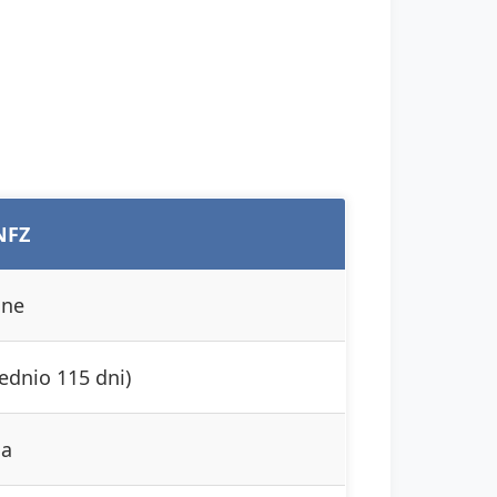
NFZ
ne
rednio 115 dni)
na