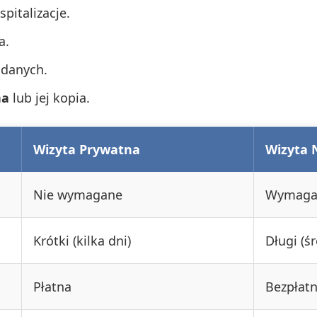
spitalizacje.
a.
 danych.
na
lub jej kopia.
Wizyta Prywatna
Wizyta 
Nie wymagane
Wymaga
Krótki (kilka dni)
Długi (ś
Płatna
Bezpłat