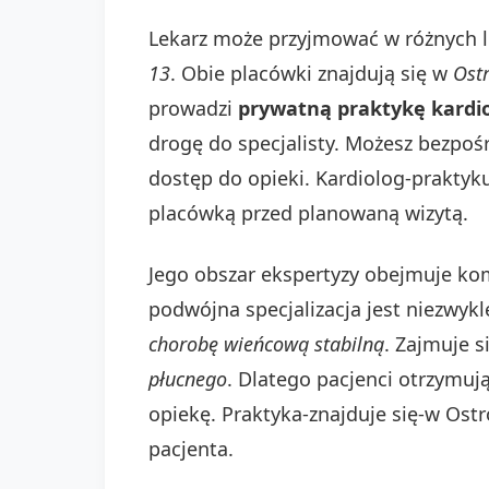
Lekarz może przyjmować w różnych l
13
. Obie placówki znajdują się w
Ost
prowadzi
prywatną praktykę kardi
drogę do specjalisty. Możesz bezpoś
dostęp do opieki. Kardiolog-praktyku
placówką przed planowaną wizytą.
Jego obszar ekspertyzy obejmuje ko
podwójna specjalizacja jest niezwykl
chorobę wieńcową stabilną
. Zajmuje 
płucnego
. Dlatego pacjenci otrzymuj
opiekę. Praktyka-znajduje się-w Ost
pacjenta.