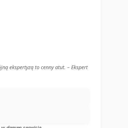
jną ekspertyzą to cenny atut. –
Ekspert
i w danym serwisie.